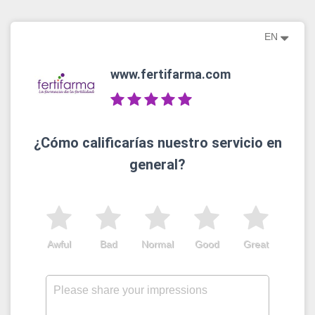
EN
www.fertifarma.com
¿Cómo calificarías nuestro servicio en
general?
Awful
Bad
Normal
Good
Great