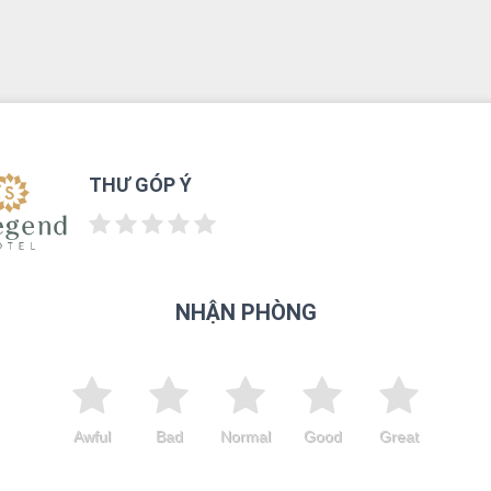
THƯ GÓP Ý
NHẬN PHÒNG
Awful
Bad
Normal
Good
Great