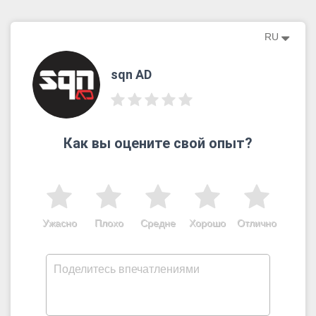
RU
sqn AD
Как вы оцените свой опыт?
Ужасно
Плохо
Средне
Хорошо
Отлично