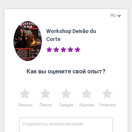
RU
Workshop Deivão du
Corte
Как вы оцените свой опыт?
Ужасно
Плохо
Средне
Хорошо
Отлично