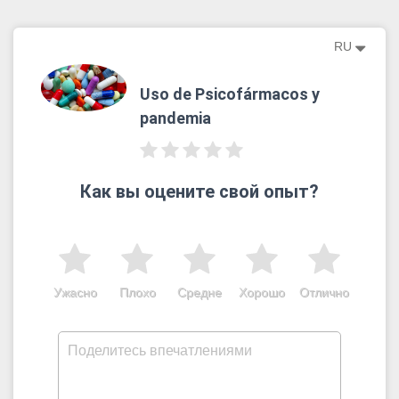
RU
Uso de Psicofármacos y
pandemia
Как вы оцените свой опыт?
Ужасно
Плохо
Средне
Хорошо
Отлично