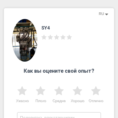
RU
SY4
Как вы оцените свой опыт?
Ужасно
Плохо
Средне
Хорошо
Отлично