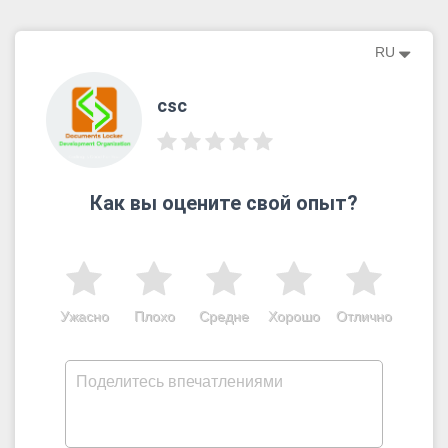
RU
csc
Как вы оцените свой опыт?
Ужасно
Плохо
Средне
Хорошо
Отлично