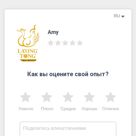
RU
Amy
Как вы оцените свой опыт?
Ужасно
Плохо
Средне
Хорошо
Отлично