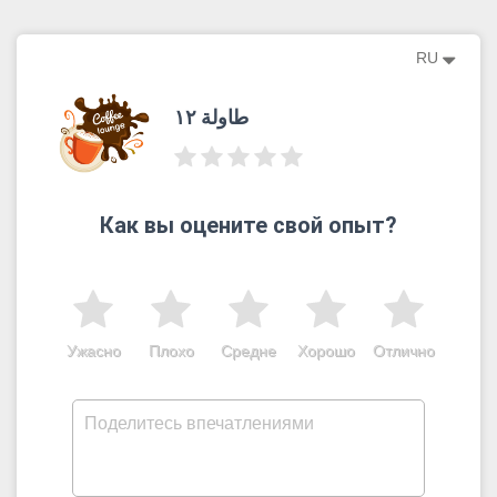
RU
طاولة ١٢
Как вы оцените свой опыт?
Ужасно
Плохо
Средне
Хорошо
Отлично