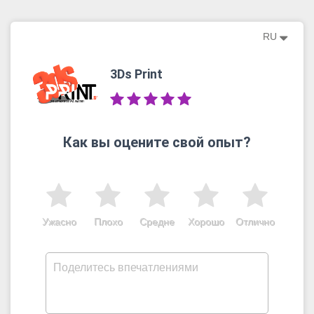
RU
3Ds Print
Как вы оцените свой опыт?
Ужасно
Плохо
Средне
Хорошо
Отлично