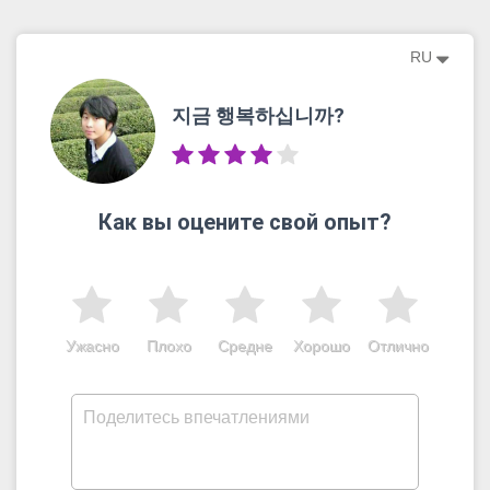
RU
지금 행복하십니까?
Как вы оцените свой опыт?
Ужасно
Плохо
Средне
Хорошо
Отлично