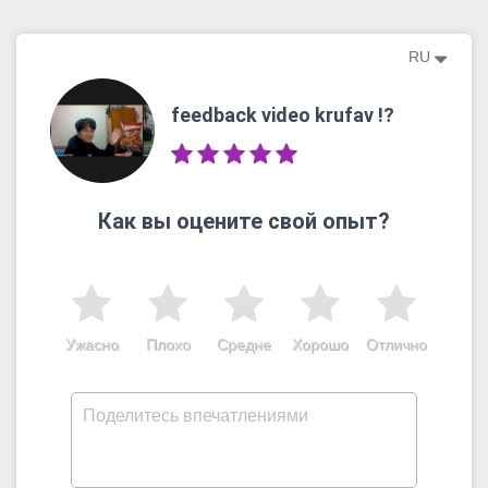
RU
feedback video krufav !?
Как вы оцените свой опыт?
Ужасно
Плохо
Средне
Хорошо
Отлично