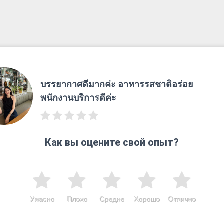
บรรยากาศดีมากค่ะ อาหารรสชาติอร่อย
พนักงานบริการดีค่ะ
Как вы оцените свой опыт?
Ужасно
Плохо
Средне
Хорошо
Отлично